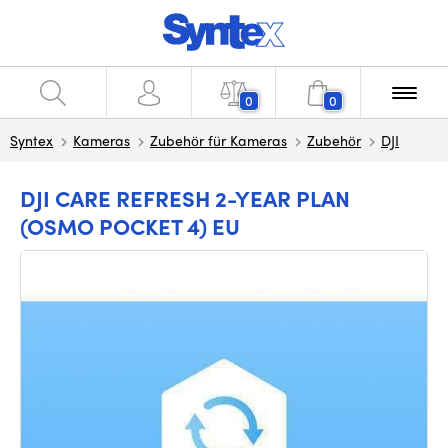
0
0
Syntex
Kameras
Zubehör für Kameras
Zubehör
DJI
DJI CARE REFRESH 2-YEAR PLAN
(OSMO POCKET 4) EU