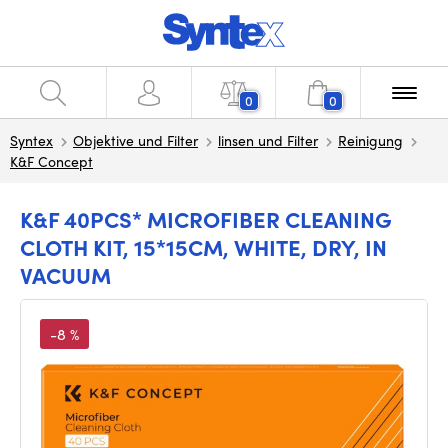
0
0
Syntex
Objektive und Filter
linsen und Filter
Reinigung
K&F Concept
K&F 40PCS* MICROFIBER CLEANING
CLOTH KIT, 15*15CM, WHITE, DRY, IN
VACUUM
-8 %