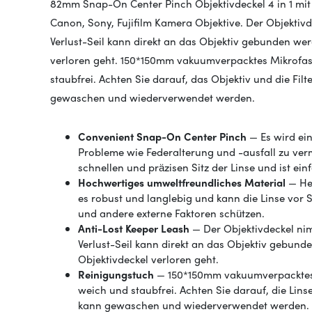
82mm Snap-On Center Pinch Objektivdeckel 4 in 1 mit 
Canon, Sony, Fujifilm Kamera Objektive. Der Objektivde
Verlust-Seil kann direkt an das Objektiv gebunden we
verloren geht. 150*150mm vakuumverpacktes Mikrofase
staubfrei. Achten Sie darauf, das Objektiv und die Fi
gewaschen und wiederverwendet werden.
Convenient Snap-On Center Pinch
— Es wird ein
Probleme wie Federalterung und -ausfall zu ver
schnellen und präzisen Sitz der Linse und ist ein
Hochwertiges umweltfreundliches Material
— Her
es robust und langlebig und kann die Linse vor
und andere externe Faktoren schützen.
Anti-Lost Keeper Leash
— Der Objektivdeckel nim
Verlust-Seil kann direkt an das Objektiv gebund
Objektivdeckel verloren geht.
Reinigungstuch
— 150*150mm vakuumverpacktes M
weich und staubfrei. Achten Sie darauf, die Lin
kann gewaschen und wiederverwendet werden.