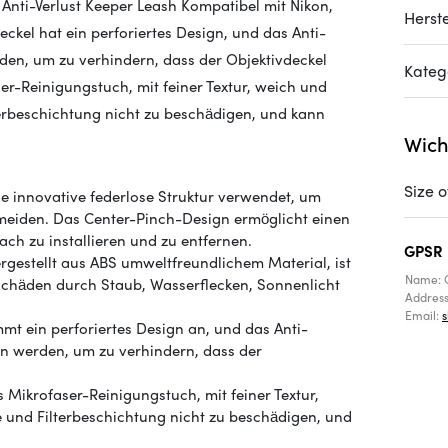
Anti-Verlust Keeper Leash Kompatibel mit Nikon,
Herste
ckel hat ein perforiertes Design, und das Anti-
rden, um zu verhindern, dass der Objektivdeckel
Kateg
r-Reinigungstuch, mit feiner Textur, weich und
lterbeschichtung nicht zu beschädigen, und kann
Wich
Size o
e innovative federlose Struktur verwendet, um
meiden. Das Center-Pinch-Design ermöglicht einen
fach zu installieren und zu entfernen.
GPSR
gestellt aus ABS umweltfreundlichem Material, ist
Name: 
 Schäden durch Staub, Wasserflecken, Sonnenlicht
Addres
Email:
mt ein perforiertes Design an, und das Anti-
en werden, um zu verhindern, dass der
ikrofaser-Reinigungstuch, mit feiner Textur,
se und Filterbeschichtung nicht zu beschädigen, und