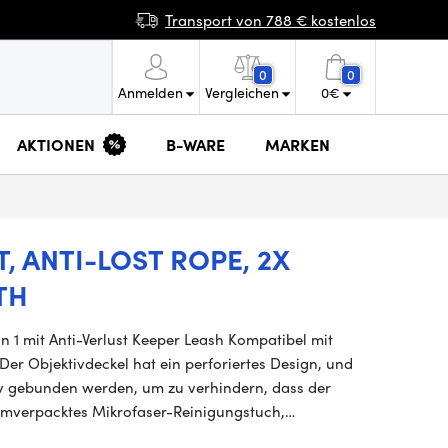
Transport von 788 € kostenlos
0
0
Anmelden
Vergleichen
0
€
AKTIONEN
B-WARE
MARKEN
, ANTI-LOST ROPE, 2X
TH
 1 mit Anti-Verlust Keeper Leash Kompatibel mit
Der Objektivdeckel hat ein perforiertes Design, und
tiv gebunden werden, um zu verhindern, dass der
umverpacktes Mikrofaser-Reinigungstuch,…