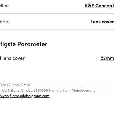
ller:
K&F Concept
orie:
Lens cover
tigste Parameter
f lens cover
82mm
Cross Global GmbH
s: Carl-Benz-StraBe 3560386 Frankfurt am Main,Gemany
shiyao@crossglobalgroup.com