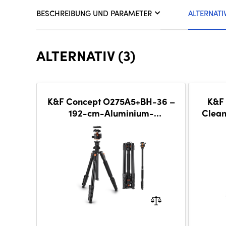
BESCHREIBUNG UND PARAMETER
ALTERNATI
ALTERNATIV (3)
K&F Concept O275A5+BH-36 –
K&F
192-cm-Aluminium-
Clean
Kamerastativ mit Kugelkopf
Fram
C