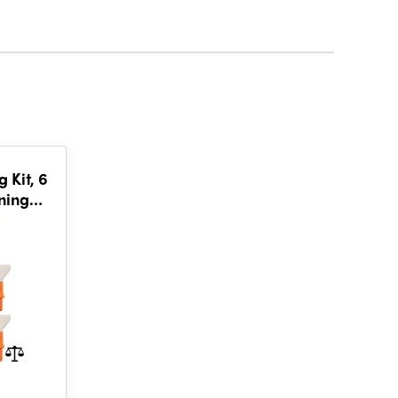
 Kit, 6
ning
leaning