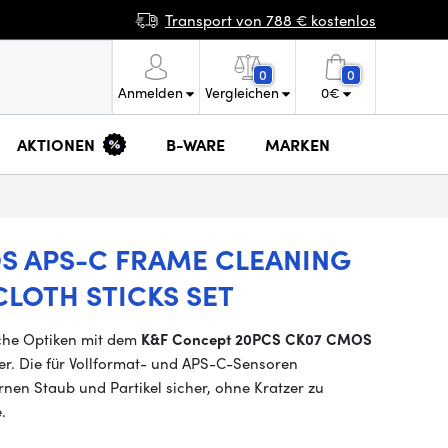
Transport von 788 € kostenlos
0
0
Anmelden
Vergleichen
0
€
AKTIONEN
B-WARE
MARKEN
OS APS-C FRAME CLEANING
LOTH STICKS SET
che Optiken mit dem
K&F Concept 20PCS CK07 CMOS
r. Die für Vollformat- und APS-C-Sensoren
en Staub und Partikel sicher, ohne Kratzer zu
.