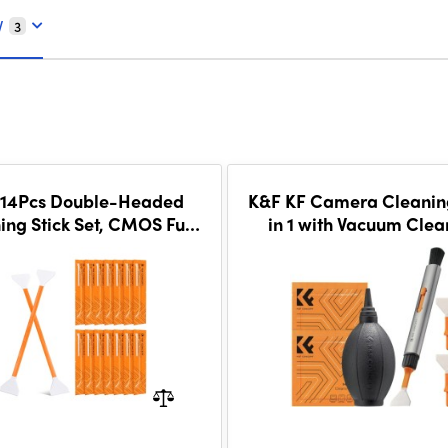
V
3
 14Pcs Double-Headed
K&F KF Camera Cleaning
ing Stick Set, CMOS Full
in 1 with Vacuum Clea
e Cleaning Stick 24mm
Cloth*2, Replaceable C
leaning Cloth Stick
Pen