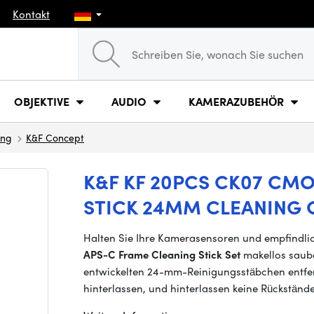
Kontakt
OBJEKTIVE
AUDIO
KAMERAZUBEHÖR
ung
K&F Concept
K&F KF 20PCS CK07 CM
STICK 24MM CLEANING C
Halten Sie Ihre Kamerasensoren und empfindli
APS-C Frame Cleaning Stick Set
makellos saube
entwickelten 24-mm-Reinigungsstäbchen entfern
hinterlassen, und hinterlassen keine Rückstände