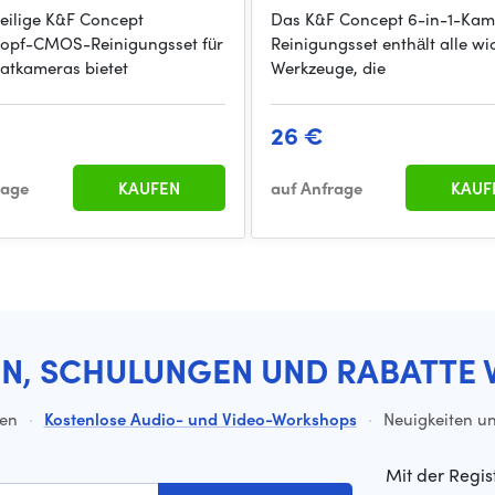
teilige K&F Concept
Das K&F Concept 6-in-1-Kam
opf-CMOS-Reinigungsset für
Reinigungsset enthält alle wi
matkameras bietet
Werkzeuge, die
26 €
rage
KAUFEN
auf Anfrage
KAUF
EN, SCHULUNGEN UND RABATTE 
ten
·
Kostenlose Audio- und Video-Workshops
·
Neuigkeiten un
Mit der Regis