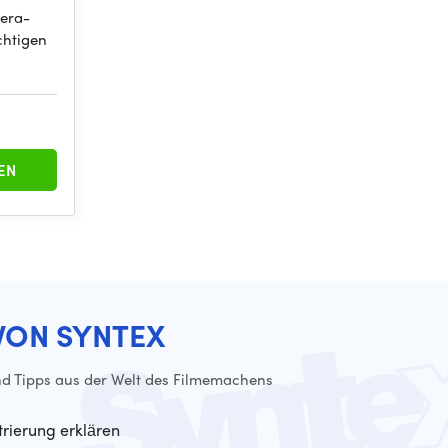
era-
chtigen
EN
VON SYNTEX
d Tipps aus der Welt des Filmemachens
trierung erklären