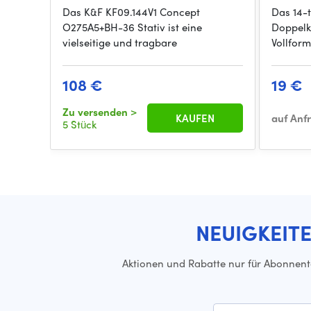
Das K&F KF09.144V1 Concept
Das 14-
O275A5+BH-36 Stativ ist eine
Doppelk
vielseitige und tragbare
Vollfor
108 €
19 €
Zu versenden
>
KAUFEN
auf Anf
5 Stück
NEUIGKEIT
Aktionen und Rabatte nur für Abonnen