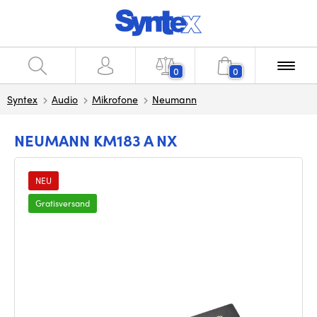
0
0
Syntex
Audio
Mikrofone
Neumann
NEUMANN KM183 A NX
NEU
Gratisversand