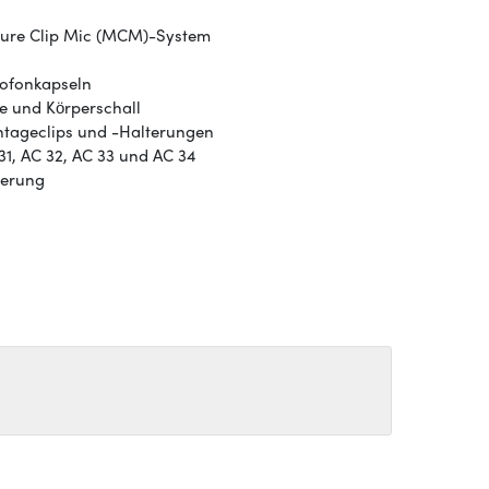
ture Clip Mic (MCM)-System
ofonkapseln
ße und Körperschall
tageclips und -Halterungen
1, AC 32, AC 33 und AC 34
herung