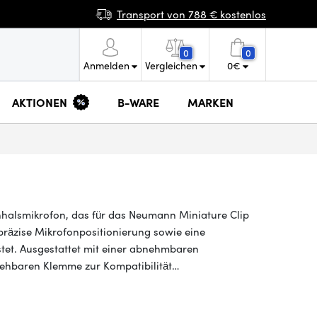
Transport von 788 € kostenlos
0
0
Anmelden
Vergleichen
0
€
AKTIONEN
B-WARE
MARKEN
nhalsmikrofon, das für das Neumann Miniature Clip
räzise Mikrofonpositionierung sowie eine
tet. Ausgestattet mit einer abnehmbaren
ehbaren Klemme zur Kompatibilität…