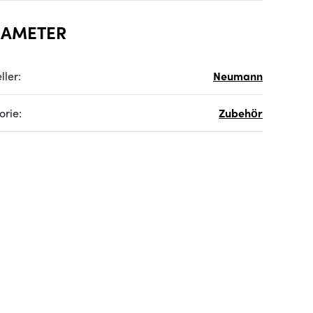
RAMETER
ller:
Neumann
orie:
Zubehör