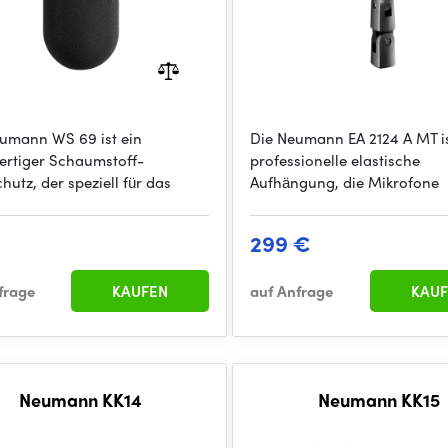
umann WS 69 ist ein
Die Neumann EA 2124 A MT is
rtiger Schaumstoff-
professionelle elastische
utz, der speziell für das
Aufhängung, die Mikrofone
299 €
frage
KAUFEN
auf Anfrage
KAUF
Neumann KK14
Neumann KK15