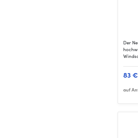
Der Ne
hochwe
Windsch
83 €
auf An