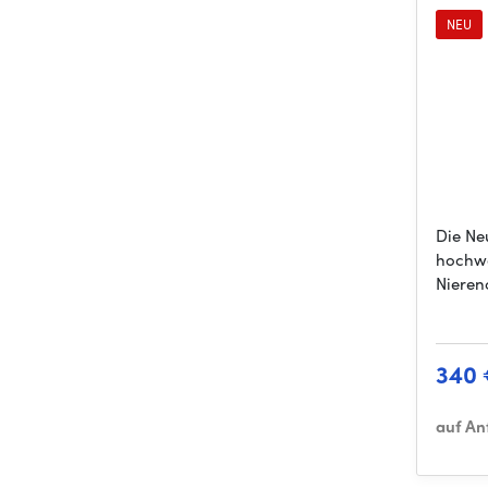
NEU
Die Ne
hochwe
Nierenc
340
auf An