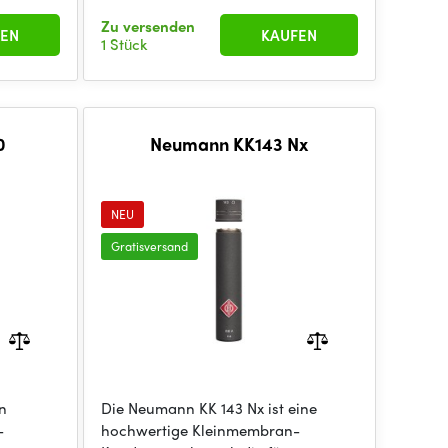
Zu versenden
EN
KAUFEN
1 Stück
0
Neumann KK143 Nx
NEU
Gratisversand
n
Die Neumann KK 143 Nx ist eine
-
hochwertige Kleinmembran-