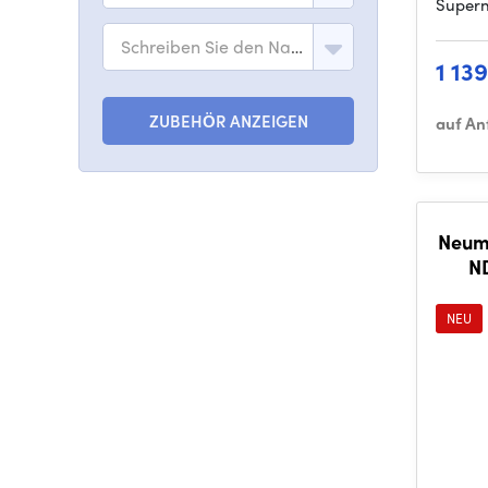
Supern
Schreiben Sie den Namen des Modells
1 13
ZUBEHÖR ANZEIGEN
auf An
Neum
N
NEU