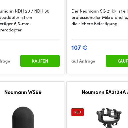
eumann NDH 20 / NDH 30
Der Neumann SG 21 bk ist ei
eadapter ist ein
professioneller Mikrofonclip,
rtiger 6,3-mm-
die sichere Befestigung
reradapter
107 €
frage
KAUFEN
auf Anfrage
KAUF
Neumann WS69
Neumann EA2124A
NEU