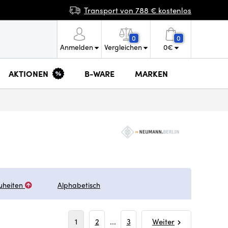
Transport von 788 € kostenlos
0
0
Anmelden
Vergleichen
0
€
AKTIONEN
B-WARE
MARKEN
uheiten
Alphabetisch
1
2
...
3
Weiter