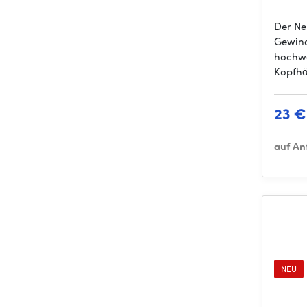
Der N
Gewind
hochwe
Kopfhö
23 €
auf An
NEU