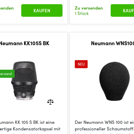
senden
Zu versenden
KAUFEN
KAUF
k
1 Stück
Neumann KK105S BK
Neumann WNS10
NEU
versand
umann KK 105 S BK ist eine
Der Neumann WNS 100 ist ei
rtige Kondensatorkapsel mit
professioneller Schaumstoff