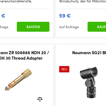
ierencharakteristik,
Windschutz, der für Mikrofo
9 €
59 €
frage
KAUFEN
auf Anfrage
KAUF
ann ZR 508886 NDH 20 /
Neumann SG21 B
DH 30 Thread Adapter
NEU