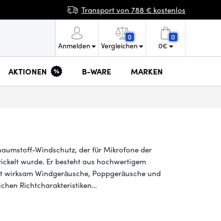
Transport von 788 € kostenlos
0
0
Anmelden
Vergleichen
0
€
AKTIONEN
B-WARE
MARKEN
haumstoff-Windschutz, der für Mikrofone der
ckelt wurde. Er besteht aus hochwertigem
rt wirksam Windgeräusche, Poppgeräusche und
chen Richtcharakteristiken…