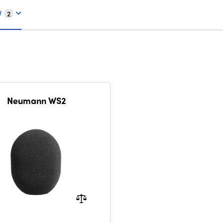
V
2
Neumann WS2