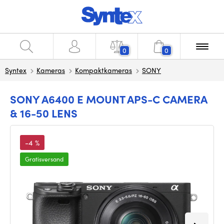
0
0
Syntex
Kameras
Kompaktkameras
SONY
SONY A6400 E MOUNT APS-C CAMERA
& 16-50 LENS
-4 %
Gratisversand