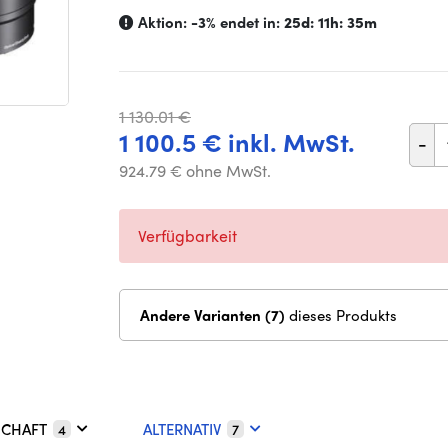
Aktion:
-3%
endet in:
25d: 11h: 35m
1 130.01 €
1 100.5 € inkl. MwSt.
-
924.79 € ohne MwSt.
Verfügbarkeit
Andere Varianten (7)
dieses Produkts
SCHAFT
ALTERNATIV
4
7