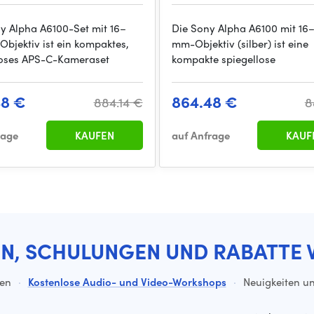
y Alpha A6100-Set mit 16–
Die Sony Alpha A6100 mit 16
bjektiv ist ein kompaktes,
mm-Objektiv (silber) ist eine
loses APS-C-Kameraset
kompakte spiegellose
48 €
864.48 €
884.14 €
8
rage
KAUFEN
auf Anfrage
KAUF
EN, SCHULUNGEN UND RABATTE 
ten
·
Kostenlose Audio- und Video-Workshops
·
Neuigkeiten un