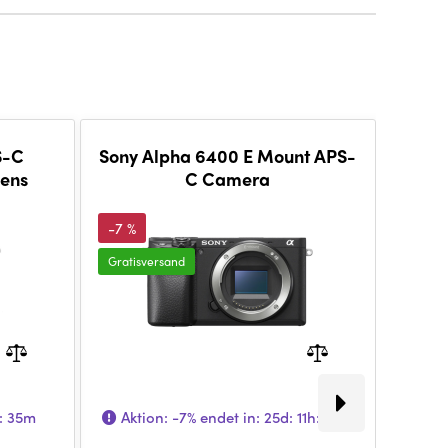
S-C
Sony Alpha 6400 E Mount APS-
Son
Lens
C Camera
C
-7 %
-4 %
Gratisversand
Gratis
h: 35m
Aktion:
-7%
endet in:
25d: 11h: 43m
Akt