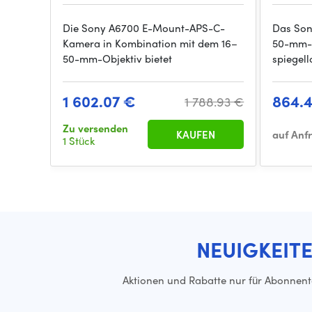
Die Sony A6700 E-Mount-APS-C-
Das Son
Kamera in Kombination mit dem 16–
50-mm-O
50-mm-Objektiv bietet
spiegel
1 602.07 €
864.
1 788.93 €
Zu versenden
KAUFEN
auf Anf
1 Stück
NEUIGKEIT
Aktionen und Rabatte nur für Abonnen