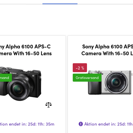
ny Alpha 6100 APS-C
Sony Alpha 6100 AP
era With 16-50 Lens
Camera With 16-50 
-2 %
ersand
Gratisversand
tion endet in:
25d: 11h: 35m
Aktion endet in:
25d: 11