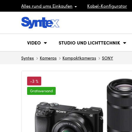
Alles rund ums Einkaufen
Kabel-Konfigurator
VIDEO
STUDIO UND LICHTTECHNIK
Syntex
Kameras
Kompaktkameras
SONY
-3 %
Gratisversand