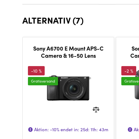
ALTERNATIV (7)
Sony A6700 E Mount APS-C
So
Camera & 16-50 Lens
Cam
-10 %
-2 %
Gratisversand
Gratisv
Aktion:
-10%
endet in:
25d: 11h: 43m
Ak