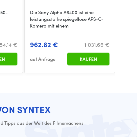
–50-
Die Sony Alpha A6400 ist eine
Das So
leistungsstarke spiegellose APS-C-
OSS ist
Kamera mit einem
spiege
962.82 €
1 31
84.14 €
1 031.66 €
EN
auf Anfrage
KAUFEN
auf An
VON SYNTEX
d Tipps aus der Welt des Filmemachens