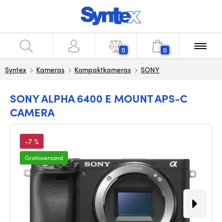
0
0
Syntex
Kameras
Kompaktkameras
SONY
SONY ALPHA 6400 E MOUNT APS-C
CAMERA
-7 %
Gratisversand