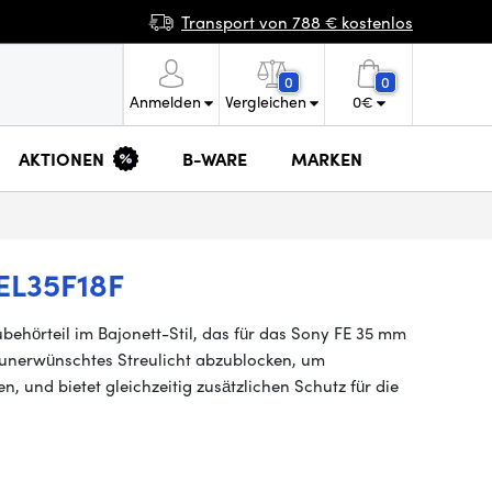
Transport von 788 € kostenlos
0
0
Anmelden
Vergleichen
0
€
AKTIONEN
B-WARE
MARKEN
EL35F18F
behörteil im Bajonett-Stil, das für das Sony FE 35 mm
i, unerwünschtes Streulicht abzublocken, um
n, und bietet gleichzeitig zusätzlichen Schutz für die