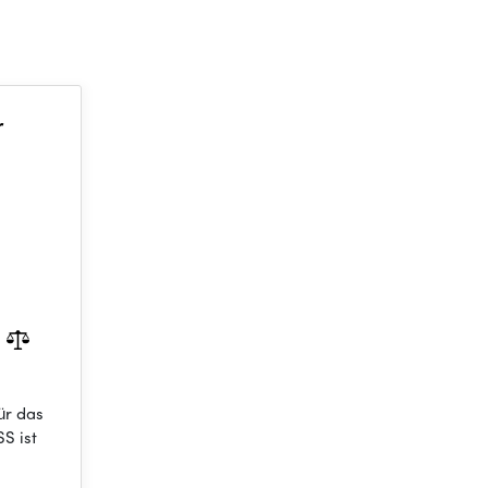
r
ür das
S ist