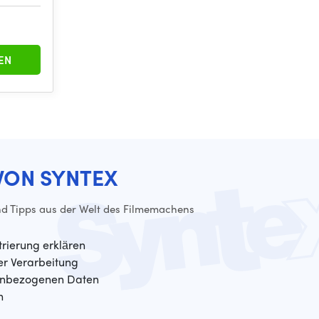
EN
VON SYNTEX
d Tipps aus der Welt des Filmemachens
trierung erklären
der Verarbeitung
enbezogenen Daten
n