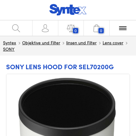
0
0
Syntex
Objektive und Filter
linsen und Filter
Lens cover
SONY
SONY LENS HOOD FOR SEL70200G