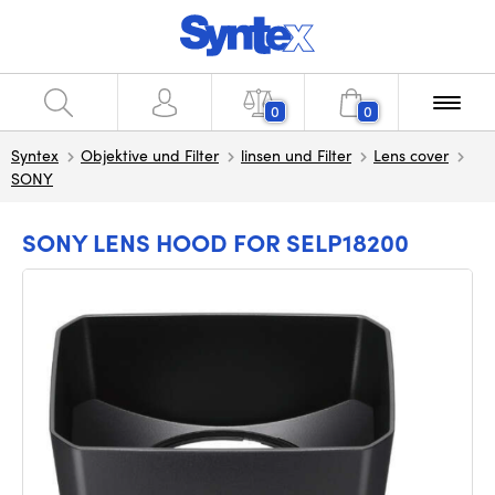
0
0
Syntex
Objektive und Filter
linsen und Filter
Lens cover
SONY
SONY LENS HOOD FOR SELP18200