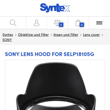
0
0
Syntex
Objektive und Filter
linsen und Filter
Lens cover
SONY
SONY LENS HOOD FOR SELP18105G