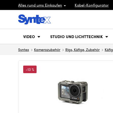
Alles rund ums Einkaufen
Kabel-Konfigurator
VIDEO
STUDIO UND LICHTTECHNIK
Syntex
Kamerazubehör
Rigs, Käfige, Zubehör
Käfi
-13 %