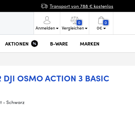
Transport von 788 € kostenlos
0
0
Anmelden
Vergleichen
0
€
AKTIONEN
B-WARE
MARKEN
 DJI OSMO ACTION 3 BASIC
it - Schwarz