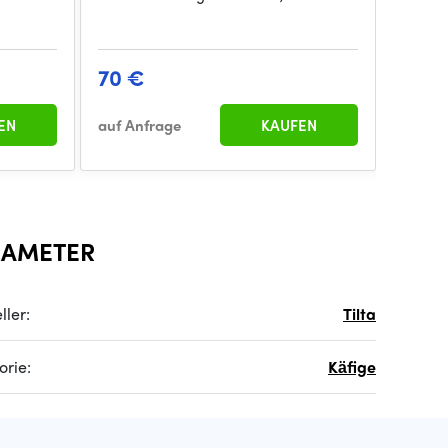
70 €
EN
auf Anfrage
KAUFEN
RAMETER
ller:
Tilta
orie:
Käfige