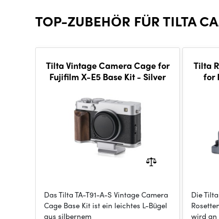
TOP-ZUBEHÖR FÜR TILTA CA
Tilta Vintage Camera Cage for
Tilta 
Fujifilm X-E5 Base Kit - Silver
for
(4
Das Tilta TA-T91-A-S Vintage Camera
Die Til
Cage Base Kit ist ein leichtes L-Bügel
Rosetten
aus silbernem
wird an