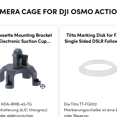
MERA CAGE FOR DJI OSMO ACTION
Rosette Mounting Bracket
Tilta Marking Disk for 
 Electronic Suction Cup
Single Sided DSLR Follo
.5") - Titanium Gray
ta HDA-RMB-45-TG
Die Tilta TT-FG002
halterung (4,5", titangrau)
Markierungsscheibe ist eine 
 der elektronischen
oder Reserve-