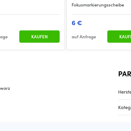
Fokusmarkierungsscheibe
6 €
rage
KAUFEN
auf Anfrage
KAUF
PA
hwarz
Herste
Kateg