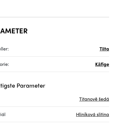
RAMETER
ller:
Tilta
orie:
Käfige
tigste Parameter
Titanově šedá
iál
Hliníková slitina