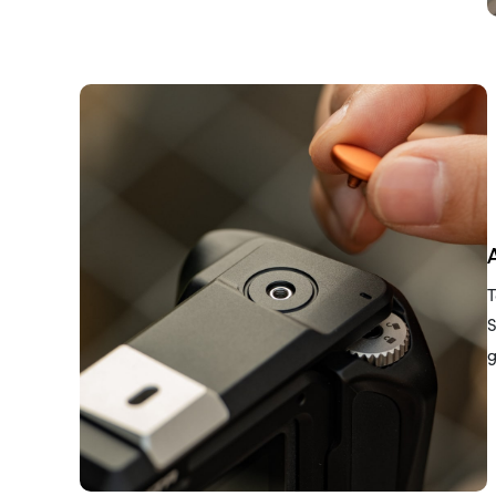
T
S
g