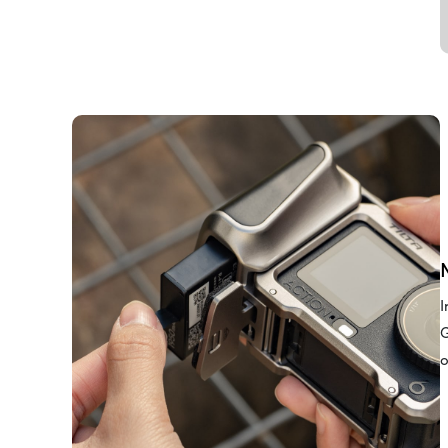
I
G
o