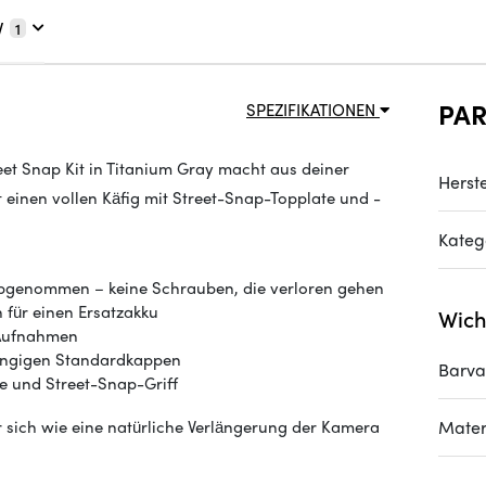
V
1
PA
SPEZIFIKATIONEN
eet Snap Kit in Titanium Gray macht aus deiner
Herste
einen vollen Käfig mit Street-Snap-Topplate und -
Kateg
abgenommen – keine Schrauben, die verloren gehen
h für einen Ersatzakku
Wich
 Aufnahmen
ängigen Standardkappen
Barva
e und Street-Snap-Griff
er sich wie eine natürliche Verlängerung der Kamera
Mater