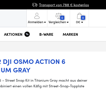
Transport von 788 € kostenlos
0
0
Anmelden
Vergleichen
0
€
AKTIONEN
B-WARE
MARKEN
 DJI OSMO ACTION 6
NIUM GRAY
6 – Street Snap Kit in Titanium Gray macht aus deiner
iniert einen vollen Käfig mit Street-Snap-Topplate