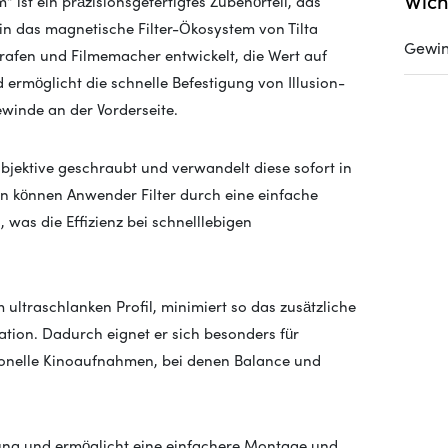
Wich
“ ist ein präzisionsgefertigtes Zubehörteil, das
n das magnetische Filter-Ökosystem von Tilta
Gewi
grafen und Filmemacher entwickelt, die Wert auf
nd ermöglicht die schnelle Befestigung von Illusion-
winde an der Vorderseite.
bjektive geschraubt und verwandelt diese sofort in
on können Anwender Filter durch eine einfache
as die Effizienz bei schnelllebigen
ultraschlanken Profil, minimiert so das zusätzliche
ation. Dadurch eignet er sich besonders für
elle Kinoaufnahmen, bei denen Balance und
bung und ermöglicht eine einfachere Montage und