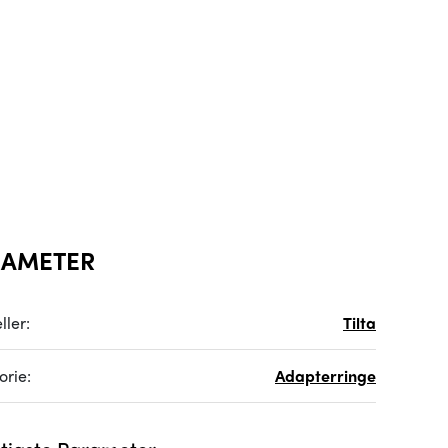
RAMETER
ller:
Tilta
orie:
Adapterringe