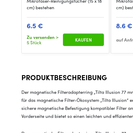
Mikrofaser-Reinigungstücher (15 x 18
Mikrofas
cm) bestehen
cm) bes
6.5 €
8.6 €
Zu versenden
>
KAUFEN
auf Anf
5 Stück
PRODUKTBESCHREIBUNG
Der magnetische Filteradapterring „Tilta Illusion 77 m
für das magnetische Filter-Ökosystem „Tilta Illusion“ 
sichere magnetische Befestigung kompatibler Filter a
Vorderseite und bietet so einen leichten und effiziente