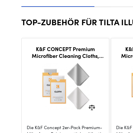
TOP-ZUBEHÖR FÜR TILTA IL
K&F CONCEPT Premium
K&
Microfiber Cleaning Cloths,
Micr
Lens Cleaning Cloth for
Le
Camera Lenses
Die K&F Concept 2er-Pack Premium-
Die K&F