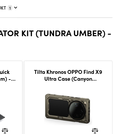
UKT
1
TOR KIT (TUNDRA UMBER) -
uick
Tilta Khronos OPPO Find X9
Ti
mm) -
Ultra Case (Canyon
Rel
Orange/Arctic White) - Brown