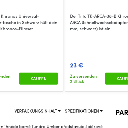
a Khronos Universal-
Der Tilta TK-ARCA-38-B Khro
rttasche in Schwarz hält dein
ARCA Schnellwechseladapter
 Khronos-Filmset
mm, schwarz) ist ein
23 €
enden
Zu versenden
KAUFEN
KAUF
2 Stück
PA
VERPACKUNGSINHALT
SPEZIFIKATIONEN
ntní hnědé barvě Tundra Umber představuje špičkové