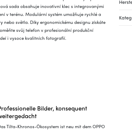
Herste
iová sada obsahuje inovativní klec s integrovanými
áčení v terénu. Modulární systém umožňuje rychlé a
Kateg
ltry nebo světla. Díky ergonomickému designu získáte
oměňte svůj telefon v profesionální produkční
í i vysoce kvalitních fotografií.
Professionelle Bilder, konsequent
weitergedacht
as Tilta-Khronos-Ökosystem ist neu mit dem OPPO