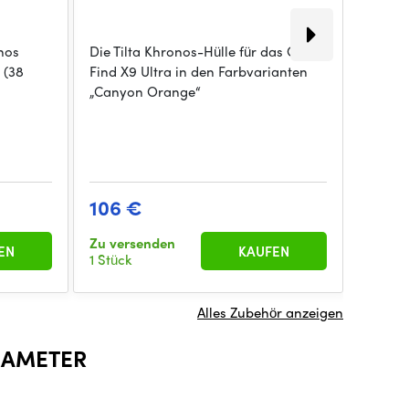
nos
Die Tilta Khronos-Hülle für das OPPO
Der Ti
 (38
Find X9 Ultra in den Farbvarianten
Releas
„Canyon Orange“
Grau is
23 €
Auf d
vom
106 €
Liefer
zum
Zu versenden
Hauptl
EN
KAUFEN
1 Stück
1 Stück
Alles Zubehör anzeigen
RAMETER