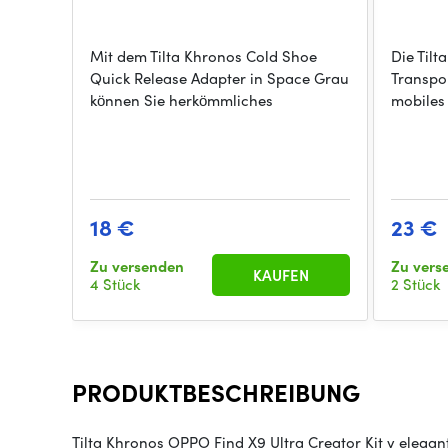
Mit dem Tilta Khronos Cold Shoe
Die Tilt
Quick Release Adapter in Space Grau
Transpo
können Sie herkömmliches
mobiles
18 €
23 €
Zu versenden
Zu vers
KAUFEN
4 Stück
2 Stück
PRODUKTBESCHREIBUNG
Tilta Khronos OPPO Find X9 Ultra Creator Kit v elega