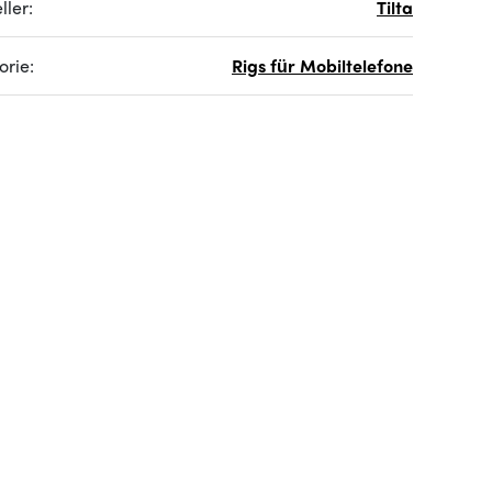
ller:
Tilta
orie:
Rigs für Mobiltelefone