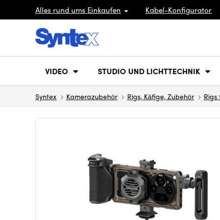
Alles rund ums Einkaufen
Kabel-Konfigurator
VIDEO
STUDIO UND LICHTTECHNIK
Syntex
Kamerazubehör
Rigs, Käfige, Zubehör
Rigs 