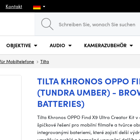
Kontakt
OBJEKTIVE
AUDIO
KAMERAZUBEHÖR
für Mobiltelefone
Tilta
TILTA KHRONOS OPPO FI
(TUNDRA UMBER) - BRO
BATTERIES)
Tilta Khronos OPPO Find X9 Ultra Creator Kit 
špičkové řešení pro mobilní filmaře a tvůrce o
integrovanými bateriemi, které zajistí delší vý
umožňuje rychlé a bezpečné upevnění dalšího př