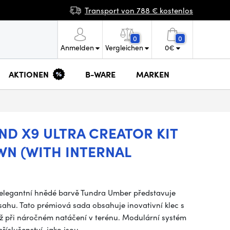
Transport von 788 € kostenlos
0
0
Anmelden
Vergleichen
0
€
AKTIONEN
B-WARE
MARKEN
ND X9 ULTRA CREATOR KIT
WN (WITH INTERNAL
v elegantní hnědé barvě Tundra Umber představuje
bsahu. Tato prémiová sada obsahuje inovativní klec s
drž při náročném natáčení v terénu. Modulární systém
íslušenství, jako jsou…