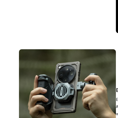
E
A
a