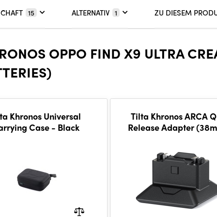
SCHAFT
ALTERNATIV
ZU DIESEM PROD
15
1
RONOS OPPO FIND X9 ULTRA CREA
TERIES)
lta Khronos Universal
Tilta Khronos ARCA Q
arrying Case - Black
Release Adapter (38
Black