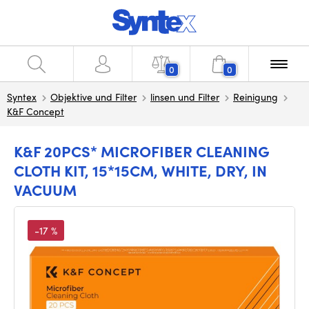
0
0
Syntex
Objektive und Filter
linsen und Filter
Reinigung
K&F Concept
K&F 20PCS* MICROFIBER CLEANING
CLOTH KIT, 15*15CM, WHITE, DRY, IN
VACUUM
-17 %