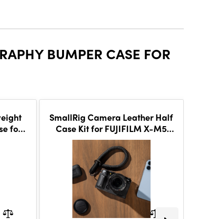
GRAPHY BUMPER CASE FOR
weight
SmallRig Camera Leather Half
Smal
e for
Case Kit for FUJIFILM X-M5
FUJI
 5550
(Black) 4879