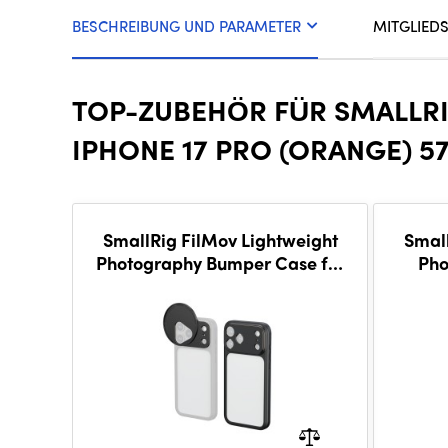
BESCHREIBUNG UND PARAMETER
MITGLIED
TOP-ZUBEHÖR FÜR SMALLR
IPHONE 17 PRO (ORANGE) 5
SmallRig FilMov Lightweight
Small
Photography Bumper Case for
Pho
iPhone 17 Pro (Black) 5790
iP