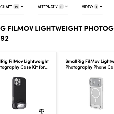
SCHAFT
ALTERNATIV
VIDEO
19
6
1
IG FILMOV LIGHTWEIGHT PHOTO
792
Rig FilMov Lightweight
SmallRig FilMov Light
tography Case Kit for
Photography Phone Cas
hone 16 Pro Max 4987
iPhone 17 Pro (White)