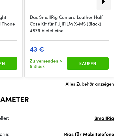
ght
Das SmallRig Camera Leather Half
Vintag
 iPhone
Case Kit für FUJIFILM X-M5 (Black)
und Pl
4879 bietet eine
Schutz
43 €
54 €
Zu versenden
>
Zu ver
EN
KAUFEN
5 Stück
5 Stück
Alles Zubehör anzeigen
RAMETER
ller:
SmallRig
orie:
Rigs für Mobiltelefone