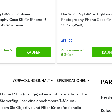
g FilMov Lightweight
Die SmallRig FilMov Lightwei
aphy Case Kit für iPhone 16
Photography Phone Case für
 4987 ist eine
17 Pro (Weiß) 5550
41 €
senden
>
Zu versenden
KAUFEN
KAUF
5 Stück
PA
VERPACKUNGSINHALT
SPEZIFIKATIONEN
hone 17 Pro (orange) ist eine robuste Schutzhülle,
Herste
. Sie verfügt über eine abnehmbare T-Mount-
dem Sie Objektive und Filter für professionelle
Kateg