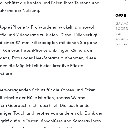
l schützt die Kanten und Ecken Ihres Telefons und
während der Nutzung.
GPSR
GAVIMO
pple iPhone 17 Pro wurde entwickelt, um sowohl
SOCIED
CASTEL
ie und Videografie zu bieten. Diese Hülle verfügt
28046 M
 einen 67-mm-Filteradapter, mit denen Sie ganz
compli
den Kameras Ihres iPhones anbringen können, um
 Videos, Fotos oder Live-Streams aufnehmen, diese
hnen die Möglichkeit bietet, kreative Effekte
eitern.
 hervorragenden Schutz für die Kanten und Ecken
 Rückseite der Hülle ist offen, sodass Wärme
em Gebrauch nicht überhitzt. Die leuchtende
artigen Touch und hebt es von anderen ab. Dank der
griff auf alle Tasten, Anschlüsse und Kameras Ihres